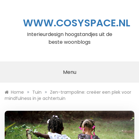
Ga
naar
de
WWW.COSYSPACE.NL
inhoud
Interieurdesign hoogstandjes uit de
beste woonblogs
Menu
»
»
Home
Tuin
Zen-trampoline: creëer een plek voor
mindfulness in je achtertuin