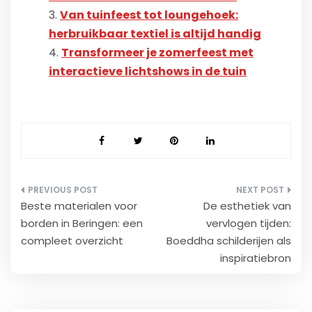
Van tuinfeest tot loungehoek:
herbruikbaar textiel is altijd handig
Transformeer je zomerfeest met
interactieve lichtshows in de tuin
Bericht
Beste materialen voor
De esthetiek van
navigatie
borden in Beringen: een
vervlogen tijden:
compleet overzicht
Boeddha schilderijen als
inspiratiebron