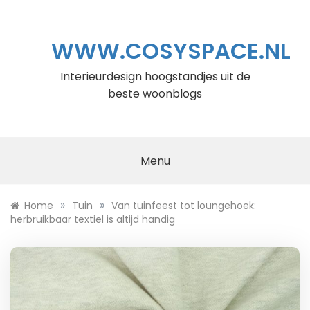
Ga
naar
de
WWW.COSYSPACE.NL
inhoud
Interieurdesign hoogstandjes uit de
beste woonblogs
Menu
»
»
Home
Tuin
Van tuinfeest tot loungehoek:
herbruikbaar textiel is altijd handig