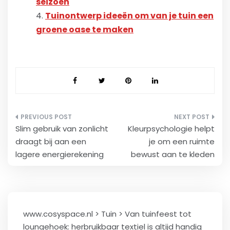
seizoen
Tuinontwerp ideeën om van je tuin een
groene oase te maken
Bericht
Slim gebruik van zonlicht
Kleurpsychologie helpt
navigatie
draagt bij aan een
je om een ruimte
lagere energierekening
bewust aan te kleden
www.cosyspace.nl
>
Tuin
>
Van tuinfeest tot
loungehoek: herbruikbaar textiel is altijd handig