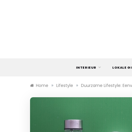
Ga
naar
de
inhoud
INTERIEUR
LOKALE G
»
»
Home
Lifestyle
Duurzame Lifestyle: Een