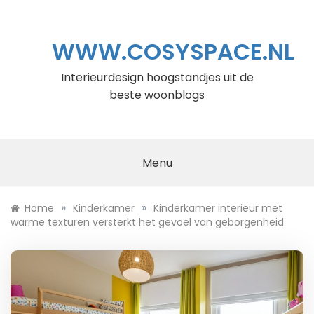
Ga
naar
de
WWW.COSYSPACE.NL
inhoud
Interieurdesign hoogstandjes uit de
beste woonblogs
Menu
»
»
Home
Kinderkamer
Kinderkamer interieur met
warme texturen versterkt het gevoel van geborgenheid