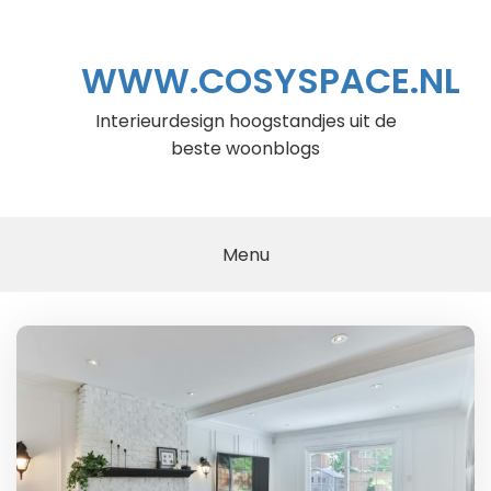
Ga
naar
de
WWW.COSYSPACE.NL
inhoud
Interieurdesign hoogstandjes uit de
beste woonblogs
Menu