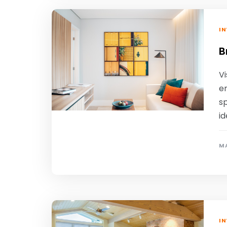
IN
B
V
e
s
i
MA
IN