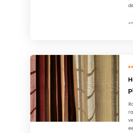
d
AP
R
H
p
Ro
r
ve
e