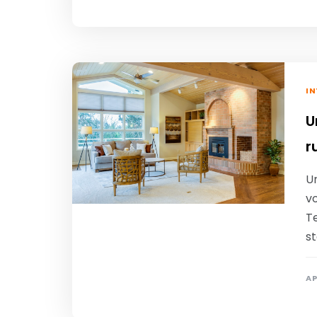
IN
U
r
U
vo
Te
s
AP