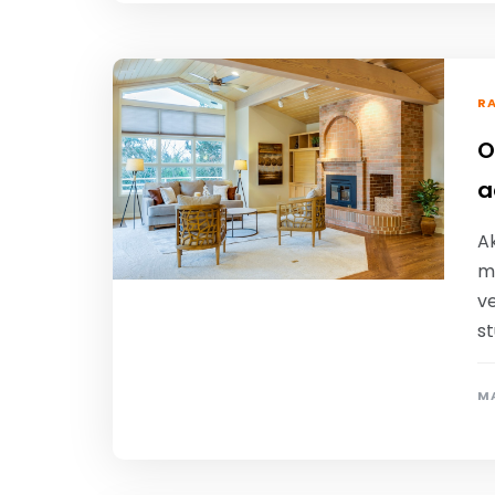
R
O
a
A
m
v
st
MA