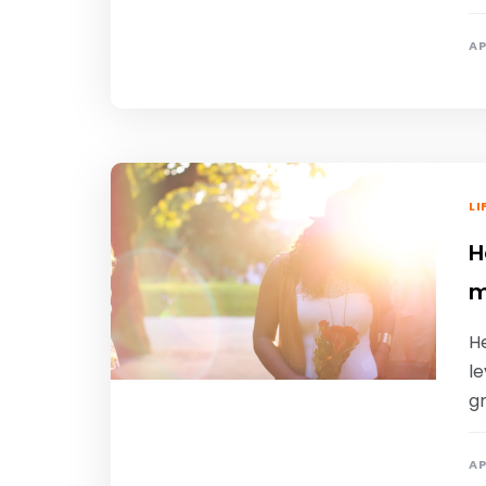
AP
LI
H
m
H
le
g
AP