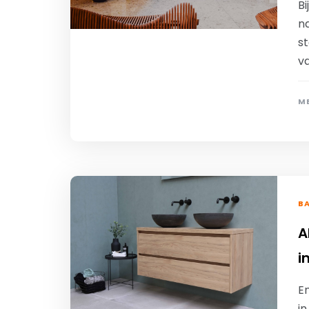
Bi
na
s
v
ME
B
A
i
En
i