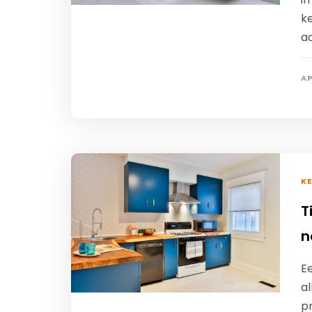
k
aa
AP
K
T
n
Ee
a
pr