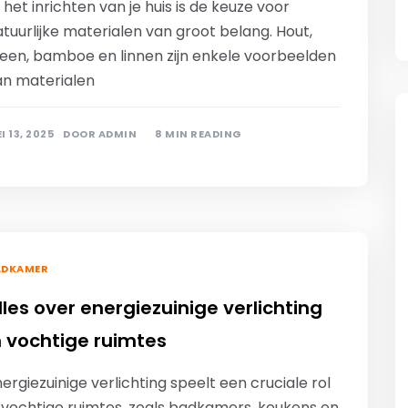
j het inrichten van je huis is de keuze voor
tuurlijke materialen van groot belang. Hout,
teen, bamboe en linnen zijn enkele voorbeelden
an materialen
I 13, 2025
DOOR
ADMIN
8 MIN READING
ADKAMER
lles over energiezuinige verlichting
n vochtige ruimtes
ergiezuinige verlichting speelt een cruciale rol
n vochtige ruimtes, zoals badkamers, keukens en