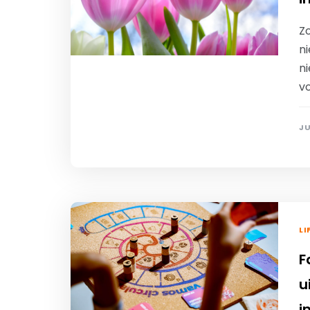
Zo
n
ni
v
JU
LI
F
u
i