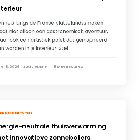
nterieur
en reis langs de Franse plattelandssmaken
iedt niet alleen een gastronomisch avontuur,
ar ook een artistiek palet dat geïnspireerd
n worden in je interieur. Stel
NI 5, 2026
DOOR
ADMIN
5 MIN READING
ERGIE BESPAREN
nergie-neutrale thuisverwarming
et innovatieve zonneboilers