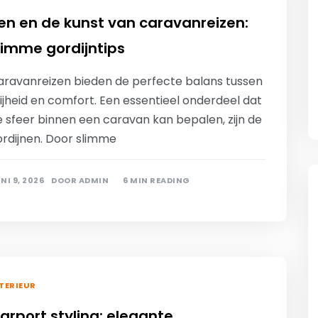
en en de kunst van caravanreizen:
limme gordijntips
aravanreizen bieden de perfecte balans tussen
ijheid en comfort. Een essentieel onderdeel dat
e sfeer binnen een caravan kan bepalen, zijn de
ordijnen. Door slimme
NI 9, 2026
DOOR
ADMIN
6 MIN READING
TERIEUR
arport styling: elegante