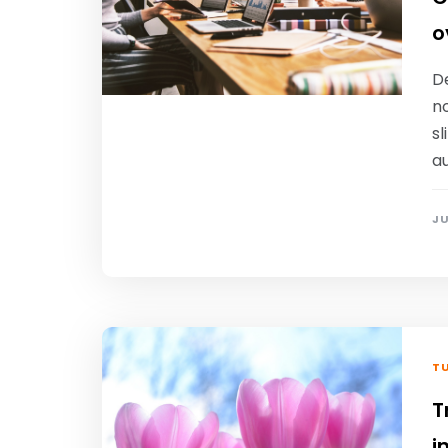
o
D
no
sl
a
JU
TU
T
i