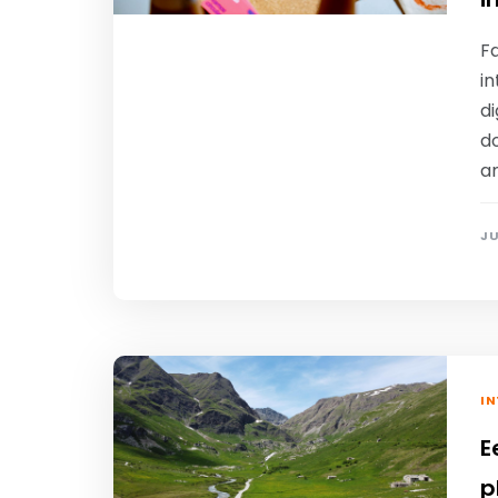
F
in
di
d
an
JU
IN
E
p