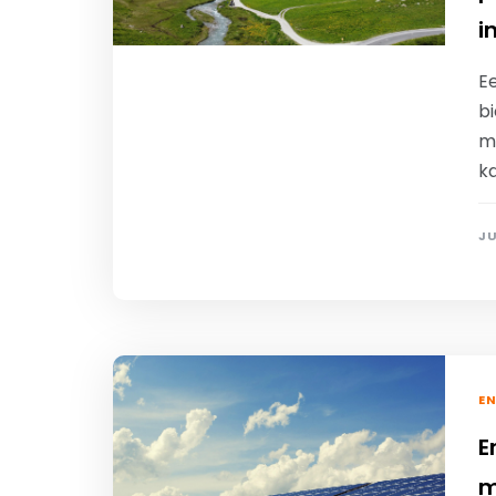
i
E
b
ma
ka
JU
EN
E
m