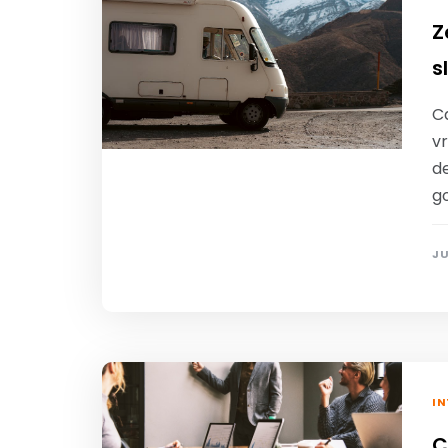
Z
s
C
vr
d
g
JU
IN
C