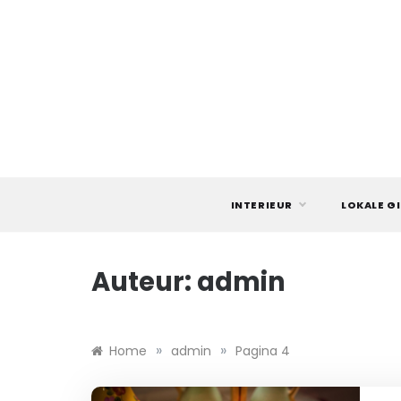
Ga
naar
de
inhoud
INTERIEUR
LOKALE G
Auteur:
admin
»
»
Home
admin
Pagina 4