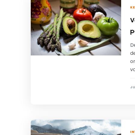
K
V
p
D
d
o
v
JU
IN