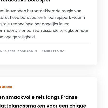
amilieavonden herontdekken: de magie van
teractieve bordspellen In een tijdperk waarin
gitale technologie het dagelijks leven
omineert, is er een verrassende terugkeer naar
aloge gezelligheid.
NI 6, 2026
DOOR
ADMIN
5 MIN READING
TERIEUR
en smaakvolle reis langs Franse
lattelandssmaken voor een chique