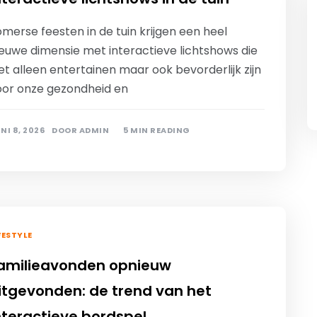
merse feesten in de tuin krijgen een heel
ieuwe dimensie met interactieve lichtshows die
et alleen entertainen maar ook bevorderlijk zijn
oor onze gezondheid en
NI 8, 2026
DOOR
ADMIN
5 MIN READING
FESTYLE
amilieavonden opnieuw
itgevonden: de trend van het
nteractieve bordspel