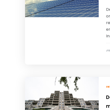
D
o
re
e
I
JU
IN
D
m