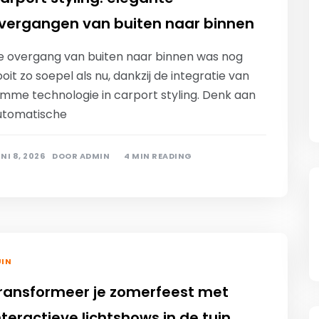
vergangen van buiten naar binnen
e overgang van buiten naar binnen was nog
oit zo soepel als nu, dankzij de integratie van
imme technologie in carport styling. Denk aan
utomatische
NI 8, 2026
DOOR
ADMIN
4 MIN READING
IN
ransformeer je zomerfeest met
nteractieve lichtshows in de tuin